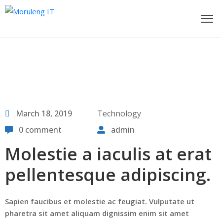
ome
bout
s
ur
March 18, 2019
Technology
rvices
0 comment
admin
ontact
Molestie a iaculis at erat
s
pellentesque adipiscing.
Sapien faucibus et molestie ac feugiat. Vulputate ut
pharetra sit amet aliquam dignissim enim sit amet