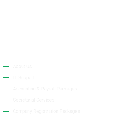
technology and its developments.
Quick Links
About Us
IT Support
Accounting & Payroll Packages
Secretarial Services
Company Registration Packages