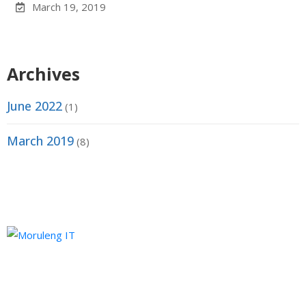
March 19, 2019
Archives
June 2022
(1)
March 2019
(8)
Moruleng IT Support is a company that provides professional
services and pursues to meet the ever-demanding needs of